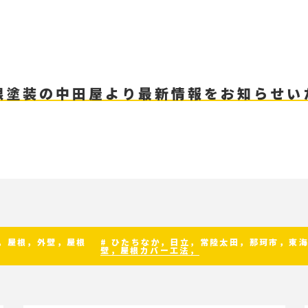
根塗装の中田屋より最新情報をお知らせい
装，屋根，外壁，屋根
# ひたちなか，日立，常陸太田，那珂市，東
壁，屋根カバー工法，