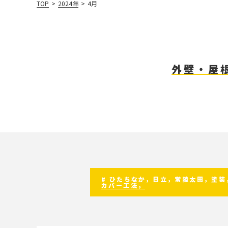
TOP
>
2024年
>
4月
外壁・屋
# ひたちなか，日立，常陸太田，塗
カバー工法，