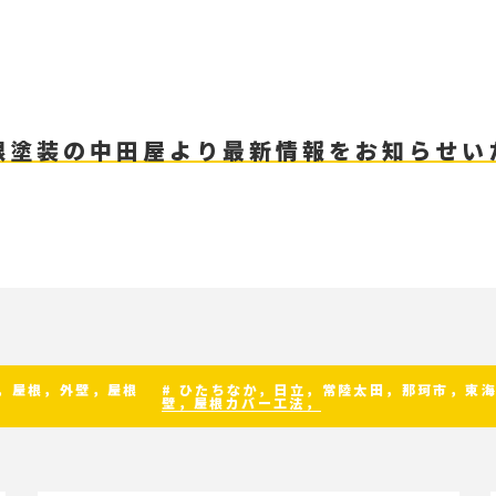
根塗装の中田屋より最新情報をお知らせい
装，屋根，外壁，屋根
# ひたちなか，日立，常陸太田，那珂市，東
壁，屋根カバー工法，