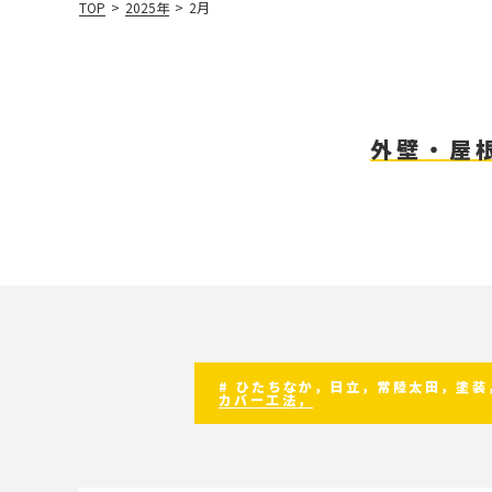
TOP
>
2025年
>
2月
外壁・屋
# ひたちなか，日立，常陸太田，塗
カバー工法，