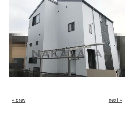
« prev
next »