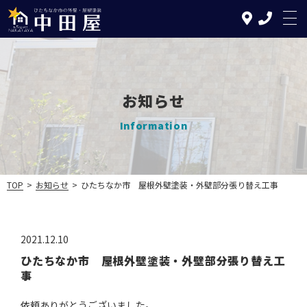
お知らせ
TOP
Information
中田屋の特徴
塗装について
TOP
>
お知らせ
>
ひたちなか市 屋根外壁塗装・外壁部分張り替え工事
リフォームについて
2021.12.10
施工の流れ
ひたちなか市 屋根外壁塗装・外壁部分張り替え工
事
施工実績
依頼ありがとうございました。