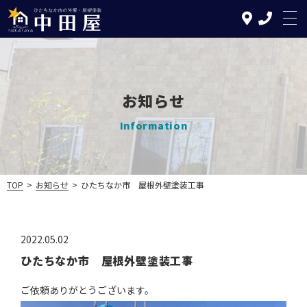
お知らせ
TOP
Information
中田屋の特徴
塗装について
TOP
>
お知らせ
>
ひたちなか市 屋根外壁塗装工事
リフォームについて
施工の流れ
2022.05.02
ひたちなか市 屋根外壁塗装工事
施工実績
ご依頼ありがとうございます。
お知らせ