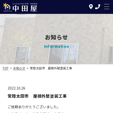
お知らせ
TOP
Information
中田屋の特徴
塗装について
TOP
>
お知らせ
>
常陸太田市 屋根外壁塗装工事
リフォームについて
2022.10.26
施工の流れ
常陸太田市 屋根外壁塗装工事
施工実績
ご依頼ありがとうございました。