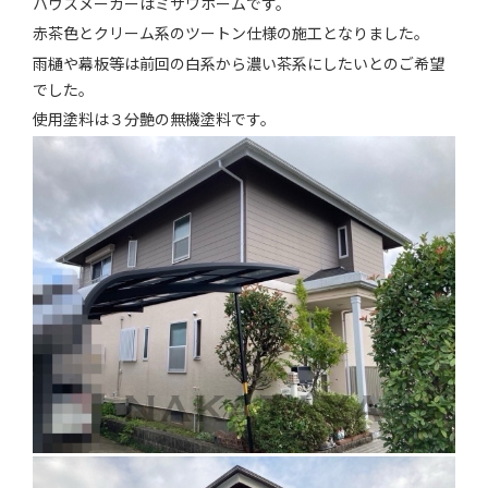
ハウスメーカーはミサワホームです。
お知らせ
赤茶色とクリーム系のツートン仕様の施工となりました。
雨樋や幕板等は前回の白系から濃い茶系にしたいとのご希望
会社案内
でした。
お問い合わせ
使用塗料は３分艶の無機塗料です。