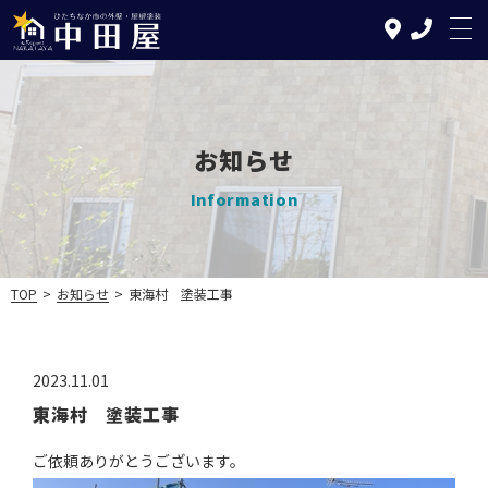
お知らせ
TOP
Information
中田屋の特徴
塗装について
TOP
>
お知らせ
>
東海村 塗装工事
リフォームについて
施工の流れ
2023.11.01
東海村 塗装工事
施工実績
ご依頼ありがとうございます。
お知らせ