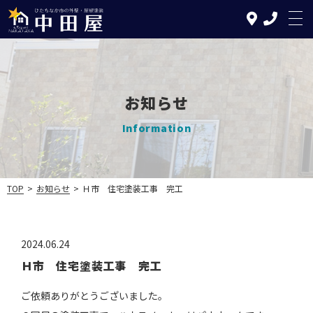
お知らせ
TOP
Information
中田屋の特徴
塗装について
TOP
>
お知らせ
>
Ｈ市 住宅塗装工事 完工
リフォームについて
2024.06.24
施工の流れ
Ｈ市 住宅塗装工事 完工
施工実績
ご依頼ありがとうございました。