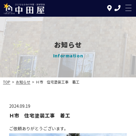
お知らせ
TOP
Information
中田屋の特徴
塗装について
TOP
>
お知らせ
>
Ｈ市 住宅塗装工事 着工
リフォームについて
施工の流れ
2024.09.19
Ｈ市 住宅塗装工事 着工
施工実績
ご依頼ありがとうございます。
お知らせ