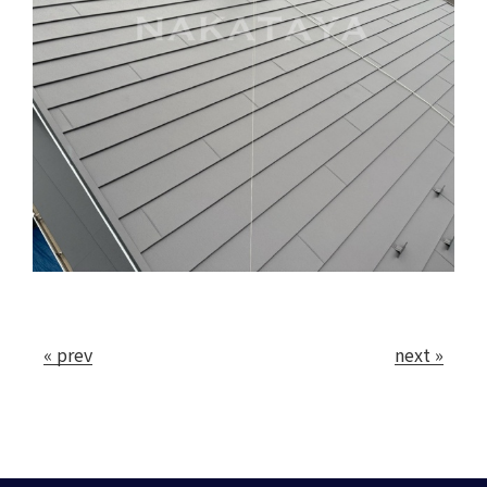
« prev
next »