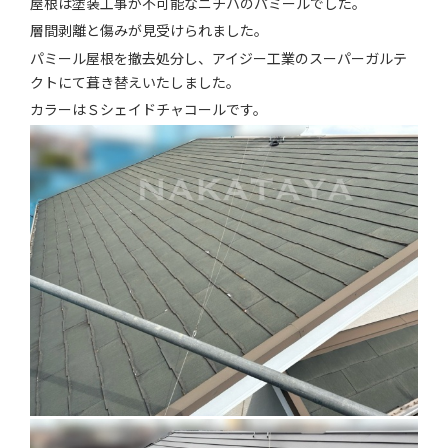
屋根は塗装工事が不可能なニチハのパミールでした。
施工実績
層間剥離と傷みが見受けられました。
パミール屋根を撤去処分し、アイジー工業のスーパーガルテ
お知らせ
クトにて葺き替えいたしました。
カラーはＳシェイドチャコールです。
会社案内
お問い合わせ