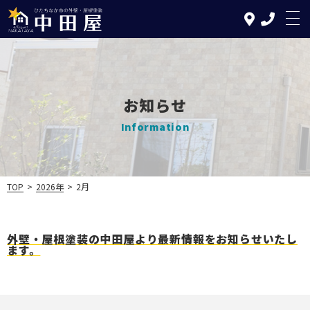
お知らせ
TOP
Information
中田屋の特徴
塗装について
TOP
>
2026年
>
2月
リフォームについて
施工の流れ
外壁・屋根塗装の中田屋より最新情報をお知らせいたし
ます。
施工実績
お知らせ
会社案内