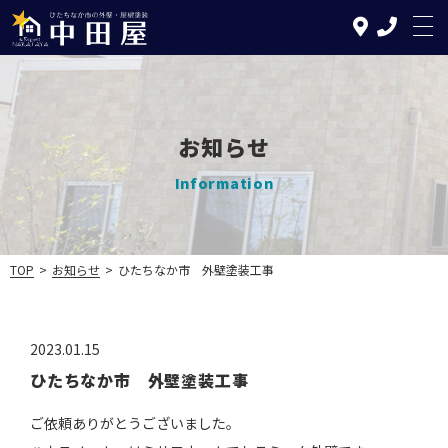
お知らせ
TOP
Information
中田屋の特徴
塗装について
TOP
>
お知らせ
>
ひたちなか市 外壁塗装工事
リフォームについて
2023.01.15
施工の流れ
ひたちなか市 外壁塗装工事
施工実績
ご依頼ありがとうございました。