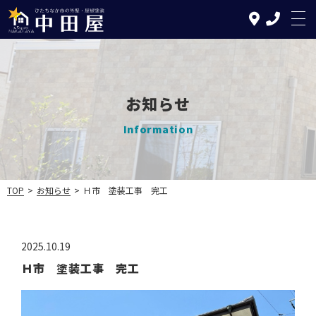
お知らせ
TOP
Information
中田屋の特徴
塗装について
TOP
>
お知らせ
>
Ｈ市 塗装工事 完工
リフォームについて
2025.10.19
施工の流れ
Ｈ市 塗装工事 完工
施工実績